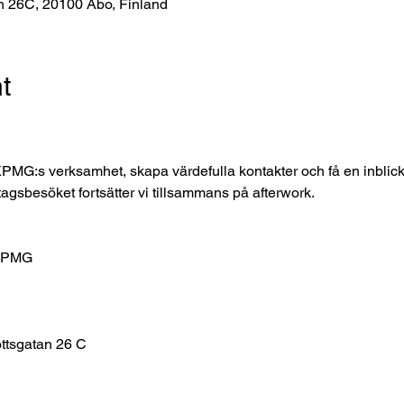
an 26C, 20100 Åbo, Finland
t
G:s verksamhet, skapa värdefulla kontakter och få en inblick 
etagsbesöket fortsätter vi tillsammans på afterwork. 
KPMG 
tsgatan 26 C  