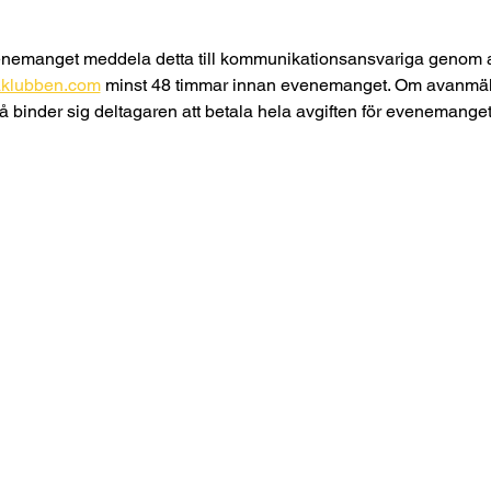
venemanget meddela detta till kommunikationsansvariga genom att
aklubben.com
 minst 48 timmar innan evenemanget. Om avanmäln
 binder sig deltagaren att betala hela avgiften för evenemanget