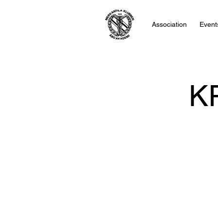
Association
Event
K