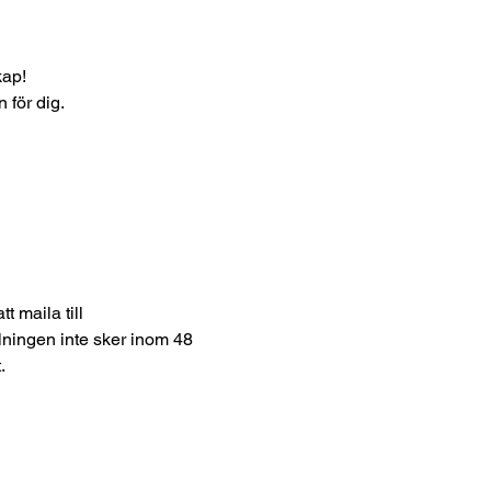
kap!
för dig. 
 maila till 
ingen inte sker inom 48 
.