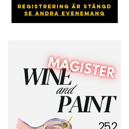
Registrering är stängd
Se andra evenemang