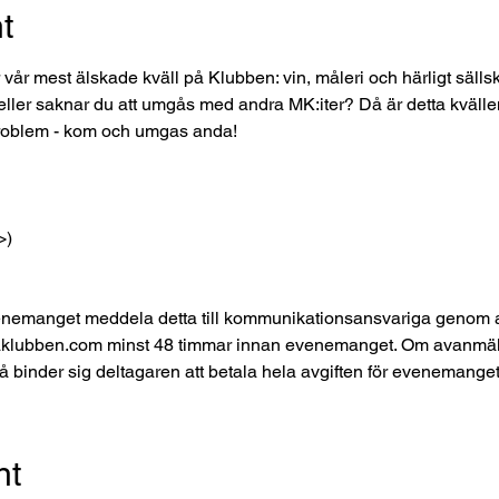
t
r vår mest älskade kväll på Klubben: vin, måleri och härligt sälls
eller saknar du att umgås med andra MK:iter? Då är detta kvällen 
 problem - kom och umgas anda!
>)
venemanget meddela detta till kommunikationsansvariga genom att
lubben.com minst 48 timmar innan evenemanget. Om avanmäln
 binder sig deltagaren att betala hela avgiften för evenemanget
nt