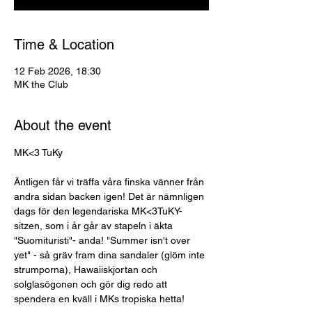
Time & Location
12 Feb 2026, 18:30
MK the Club
About the event
MK<3 TuKy
Äntligen får vi träffa våra finska vänner från 
andra sidan backen igen! Det är nämnligen 
dags för den legendariska MK<3TuKY-
sitzen, som i år går av stapeln i äkta 
"Suomituristi"- anda! "Summer isn't over 
yet" - så gräv fram dina sandaler (glöm inte 
strumporna), Hawaiiskjortan och 
solglasögonen och gör dig redo att 
spendera en kväll i MKs tropiska hetta! 