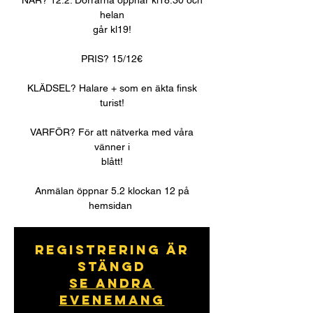
NÄR? 12.2. Dörrarna öppnar kl18.30 och
helan
går kl19!
PRIS? 15/12€
KLÄDSEL? Halare + som en äkta finsk
turist!
VARFÖR? För att nätverka med våra
vänner i
blått!
Anmälan öppnar 5.2 klockan 12 på
hemsidan
Registrering är
stängd
Se andra
evenemang