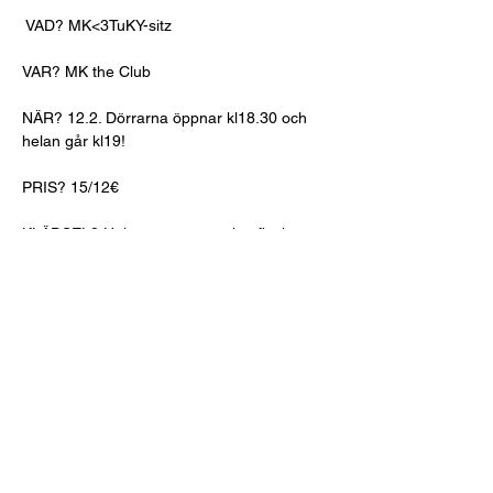
 VAD? MK<3TuKY-sitz 
VAR? MK the Club 
NÄR? 12.2. Dörrarna öppnar kl18.30 och 
helan går kl19! 
PRIS? 15/12€ 
KLÄDSEL? Halare + som en äkta finsk 
turist! 
VARFÖR? För att nätverka med våra 
vänner i blått! 
Ifall du inte kan delta på evenemanget 
meddela detta till 
kommunikationsansvariga genom att maila 
till 