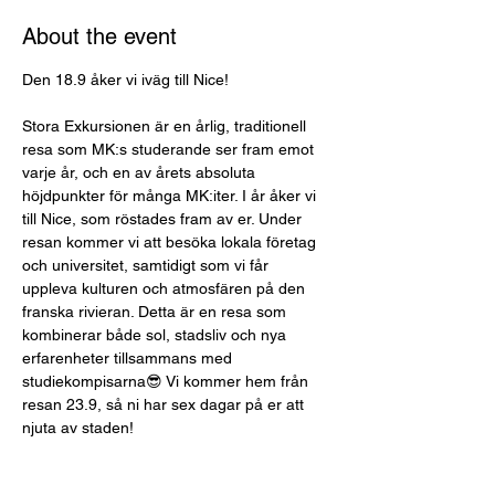
About the event
Den 18.9 åker vi iväg till Nice!
Stora Exkursionen är en årlig, traditionell 
resa som MK:s studerande ser fram emot 
varje år, och en av årets absoluta 
höjdpunkter för många MK:iter. I år åker vi 
till Nice, som röstades fram av er. Under 
resan kommer vi att besöka lokala företag 
och universitet, samtidigt som vi får 
uppleva kulturen och atmosfären på den 
franska rivieran. Detta är en resa som 
kombinerar både sol, stadsliv och nya 
erfarenheter tillsammans med 
studiekompisarna😎 Vi kommer hem från 
resan 23.9, så ni har sex dagar på er att 
njuta av staden!
I priset ingår flyg och boende. Priset ligger 