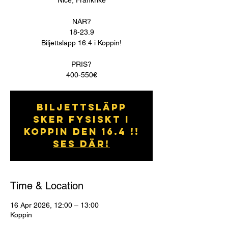
Nice, Frankrike
NÄR?
18-23.9
Biljettsläpp 16.4 i Koppin!
PRIS?
400-550€
Biljettsläpp
sker fysiskt i
koppin den 16.4 !!
Ses där!
Time & Location
16 Apr 2026, 12:00 – 13:00
Koppin