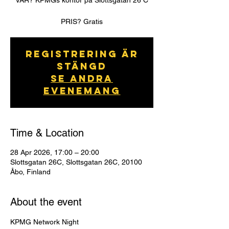
VAR? KPMGs kontor på Slottsgatan 26 C
PRIS? Gratis
Registrering är
stängd
Se andra
evenemang
Time & Location
28 Apr 2026, 17:00 – 20:00
Slottsgatan 26C, Slottsgatan 26C, 20100
Åbo, Finland
About the event
KPMG Network Night 